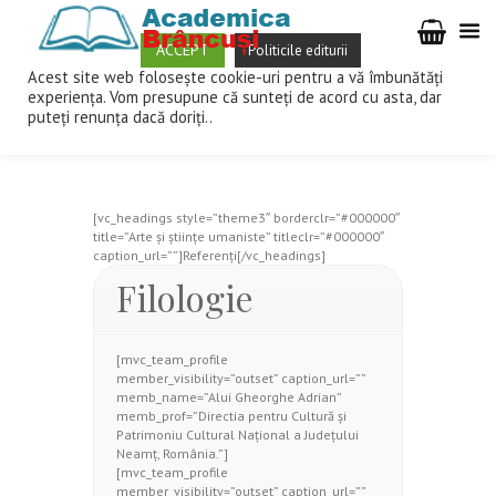
ACCEPT
Politicile editurii
Acest site web folosește cookie-uri pentru a vă îmbunătăți
COLECTIV DE REFERENTI
experiența. Vom presupune că sunteți de acord cu asta, dar
puteți renunța dacă doriți..
Home
Colectiv de referenti
[vc_headings style=”theme3″ borderclr=”#000000″
title=”Arte şi ştiinţe umaniste” titleclr=”#000000″
caption_url=””]Referenți[/vc_headings]
Filologie
[mvc_team_profile
member_visibility=”outset” caption_url=””
memb_name=”Alui Gheorghe Adrian”
memb_prof=”Directia pentru Cultură şi
Patrimoniu Cultural Naţional a Judeţului
Neamţ, România.”]
[mvc_team_profile
member_visibility=”outset” caption_url=””