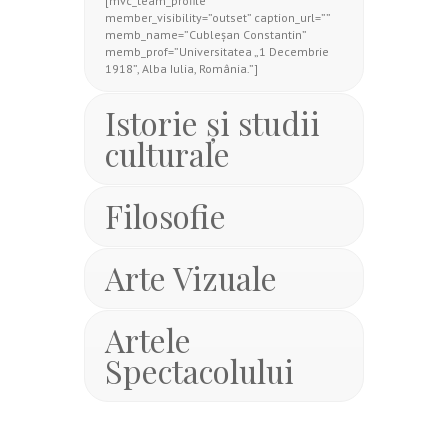
[mvc_team_profile
member_visibility=”outset” caption_url=””
memb_name=”Cubleşan Constantin”
memb_prof=”Universitatea „1 Decembrie
1918”, Alba Iulia, România.”]
Istorie şi studii
culturale
Filosofie
Arte Vizuale
Artele
Spectacolului