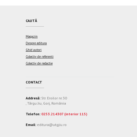
CAUTĂ
Magazin
Despre editura
Ghid autori
Colectiv de referenti
Colectiv de redactie
CONTACT
Addresă:
Str. Eroilor nr.30
, Târgu Jiu, Gorj, România
Telefon:
0253.214307 (interior 115)
Email:
editura@utgjiu.ro