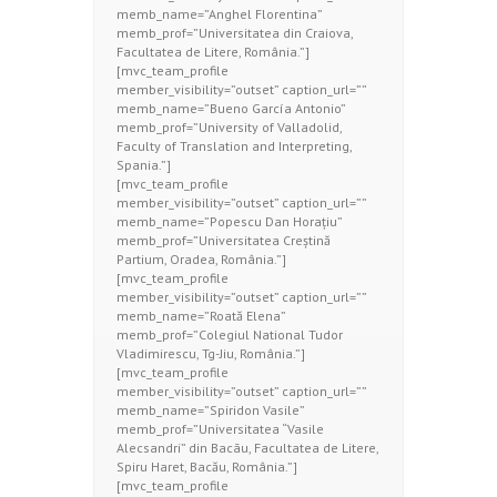
memb_name=”Anghel Florentina”
memb_prof=”Universitatea din Craiova,
Facultatea de Litere, România.”]
[mvc_team_profile
member_visibility=”outset” caption_url=””
memb_name=”Bueno García Antonio”
memb_prof=”University of Valladolid,
Faculty of Translation and Interpreting,
Spania.”]
[mvc_team_profile
member_visibility=”outset” caption_url=””
memb_name=”Popescu Dan Horațiu”
memb_prof=”Universitatea Creștină
Partium, Oradea, România.”]
[mvc_team_profile
member_visibility=”outset” caption_url=””
memb_name=”Roată Elena”
memb_prof=”Colegiul National Tudor
Vladimirescu, Tg-Jiu, România.”]
[mvc_team_profile
member_visibility=”outset” caption_url=””
memb_name=”Spiridon Vasile”
memb_prof=”Universitatea “Vasile
Alecsandri” din Bacãu, Facultatea de Litere,
Spiru Haret, Bacău, România.”]
[mvc_team_profile