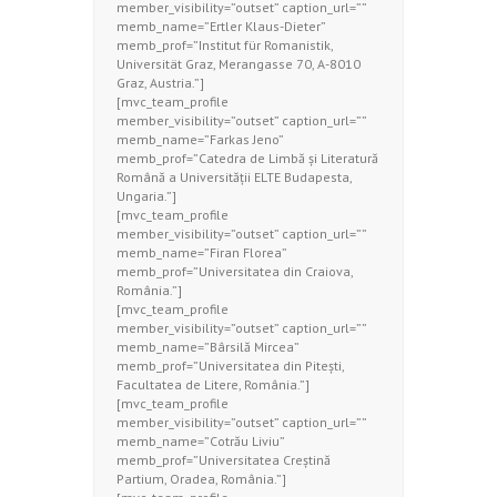
member_visibility=”outset” caption_url=””
memb_name=”Ertler Klaus-Dieter”
memb_prof=”Institut für Romanistik,
Universität Graz, Merangasse 70, A-8010
Graz, Austria.”]
[mvc_team_profile
member_visibility=”outset” caption_url=””
memb_name=”Farkas Jeno”
memb_prof=”Catedra de Limbă şi Literatură
Română a Universității ELTE Budapesta,
Ungaria.”]
[mvc_team_profile
member_visibility=”outset” caption_url=””
memb_name=”Firan Florea”
memb_prof=”Universitatea din Craiova,
România.”]
[mvc_team_profile
member_visibility=”outset” caption_url=””
memb_name=”Bârsilă Mircea”
memb_prof=”Universitatea din Piteşti,
Facultatea de Litere, România.”]
[mvc_team_profile
member_visibility=”outset” caption_url=””
memb_name=”Cotrău Liviu”
memb_prof=”Universitatea Creștină
Partium, Oradea, România.”]