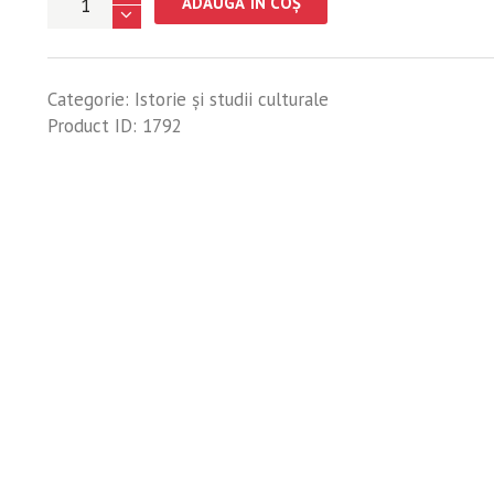
ADAUGĂ ÎN COȘ
Comuna
Telești.
Studiu
Categorie:
Istorie şi studii culturale
Monografic
Product ID:
1792
-
Daniel
Mocioi