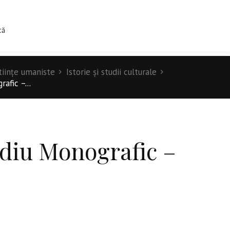
0
IINTIFICE
TIPOGRAFIE
CONTACT
că
tiinţe umaniste
Istorie şi studii culturale
afic –...
udiu Monografic –