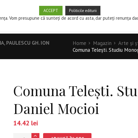
ACCEPT
Politicile editurii
SPRE EDITURĂ
MAGAZIN
CUM PUBLIC?
REVISTE ST
ența. Vom presupune că sunteți de acord cu asta, dar puteți renunța da
NA, PAULESCU GH. ION
Home
Magazin
Arte şi ş
Comuna Telești. Studiu Monogr
Comuna Telești. St
Daniel Mocioi
14.42
lei
Cantitate