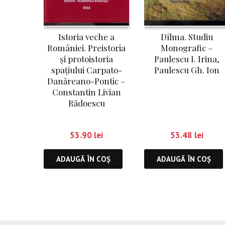
Istoria veche a
Dîlma. Studiu
României. Preistoria
Monografic –
și protoistoria
Paulescu I. Irina,
spațiului Carpato-
Paulescu Gh. Ion
Danăreano-Pontic –
Constantin Livian
Rădoescu
53.90
lei
53.48
lei
ADAUGĂ ÎN COȘ
ADAUGĂ ÎN COȘ