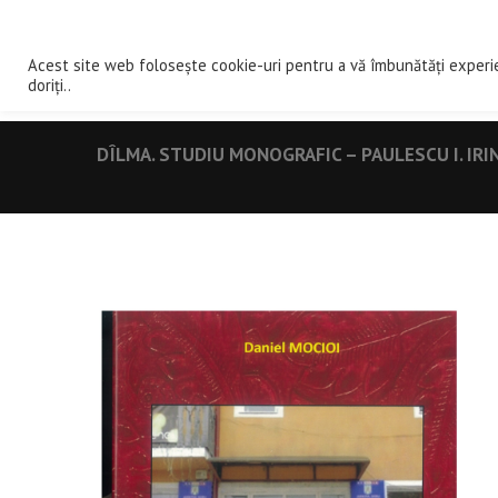
ACASA
DE
Acest site web folosește cookie-uri pentru a vă îmbunătăți experi
doriți..
DÎLMA. STUDIU MONOGRAFIC – PAULESCU I. IRI