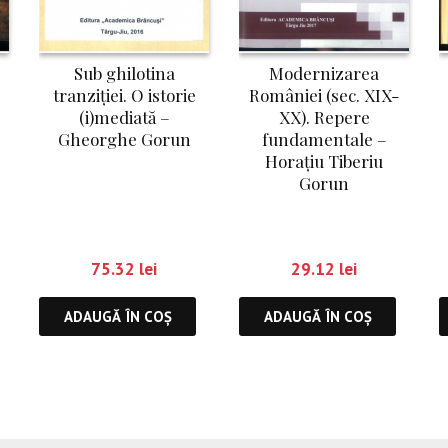
Sub ghilotina
Modernizarea
tranziției. O istorie
României (sec. XIX-
(i)mediată –
XX). Repere
Gheorghe Gorun
fundamentale –
Horațiu Tiberiu
Gorun
75.32
lei
29.12
lei
ADAUGĂ ÎN COȘ
ADAUGĂ ÎN COȘ