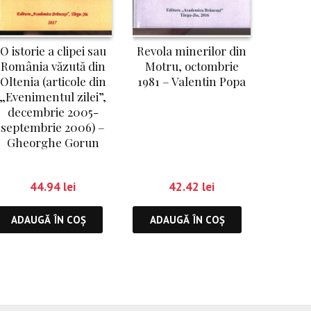
Revola minerilor din
O istorie a clipei sau
Motru, octombrie
România văzută din
1981 – Valentin Popa
Oltenia (articole din
„Evenimentul zilei”,
decembrie 2005-
septembrie 2006) –
Gheorghe Gorun
42.42
lei
44.94
lei
ADAUGĂ ÎN COȘ
ADAUGĂ ÎN COȘ