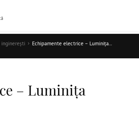
0
IINTIFICE
TIPOGRAFIE
CONTACT
că
 inginerești
Echipamente electrice – Luminița...
ce – Luminița