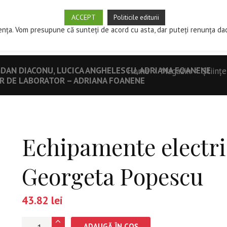
ACCEPT
Politicile editurii
SPRE EDITURĂ
MAGAZIN
CUM PUBLIC?
REVISTE ST
ența. Vom presupune că sunteți de acord cu asta, dar puteți renunța da
GDAN DIACONU, LUCICA ANGHELESCU, ADRIANA FOANENE
Home
Magazin
Științe
AR DE LABORATOR – ADRIANA FOANENE
Echipamente electri
Georgeta Popescu
43.82
lei
Cantitate
ADAUGĂ ÎN COȘ