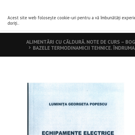
ACASA
DE
Acest site web folosește cookie-uri pentru a vă îmbunătăți experi
doriți..
ALIMENTĂRI CU CĂLDURĂ. NOTE DE CURS – BO
BAZELE TERMODINAMICII TEHNICE. ÎNDRUM