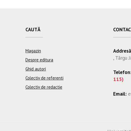
CAUTĂ
CONTAC
Addresă
Magazin
, Târgu J
Despre editura
Ghid autori
Telefon
Colectiv de referenti
115)
Colectiv de redactie
Email:
e