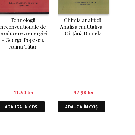
Tehnologii
Chimia analitică.
neconvenționale de
Analiză cantitativă –
producere a energiei
Cîrțână Daniela
– George Popescu,
Adina Tătar
41.30
lei
42.98
lei
ADAUGĂ ÎN COȘ
ADAUGĂ ÎN COȘ