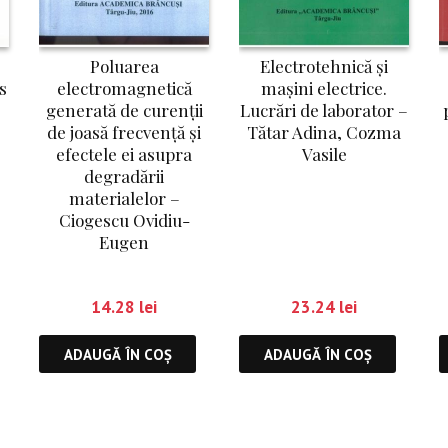
Poluarea
Electrotehnică și
electromagnetică
mașini electrice.
s
generată de curenții
Lucrări de laborator –
de joasă frecvență și
Tătar Adina, Cozma
efectele ei asupra
Vasile
degradării
materialelor –
Ciogescu Ovidiu-
Eugen
14.28
lei
23.24
lei
ADAUGĂ ÎN COȘ
ADAUGĂ ÎN COȘ