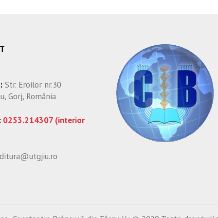
T
:
Str. Eroilor nr.30
iu, Gorj, România
:
0253.214307 (interior
ditura@utgjiu.ro