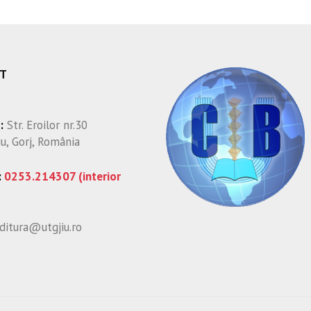
T
:
Str. Eroilor nr.30
iu, Gorj, România
:
0253.214307 (interior
ditura@utgjiu.ro