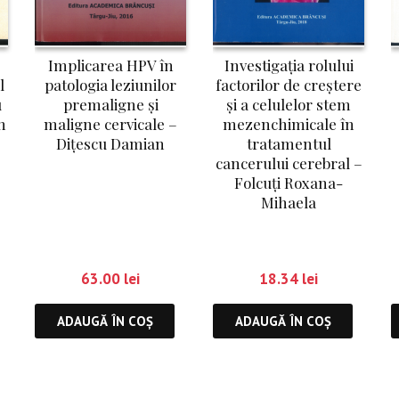
Implicarea HPV în
Investigația rolului
l
patologia leziunilor
factorilor de creștere
u
premaligne și
și a celulelor stem
n
maligne cervicale –
mezenchimicale în
Dițescu Damian
tratamentul
cancerului cerebral –
Folcuți Roxana-
Mihaela
63.00
lei
18.34
lei
ADAUGĂ ÎN COȘ
ADAUGĂ ÎN COȘ