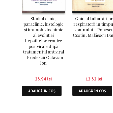
Ghid al tulburărilor
Studiul clinic,
respiratorii în timpu
paraclinic, histologic
somnului – Popesc
și imunohistochimic
Costin, Mălăescu Da
al evoluției
hepatitelor cronice
postvirale după
tratamentul antiviral
– Predescu Octavian
Ion
12.32
lei
23.94
lei
ADAUGĂ ÎN COȘ
ADAUGĂ ÎN COȘ