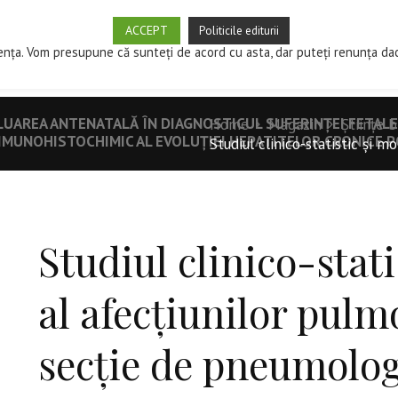
ACCEPT
Politicile editurii
SPRE EDITURĂ
MAGAZIN
CUM PUBLIC?
REVISTE ST
ența. Vom presupune că sunteți de acord cu asta, dar puteți renunța da
LUAREA ANTENATALĂ ÎN DIAGNOSTICUL SUFERINȚEI FETALE
Home
Magazin
Științe 
ȘI IMUNOHISTOCHIMIC AL EVOLUȚIEI HEPATITELOR CRONICE
Studiul clinico-statistic și mor
Studiul clinico-stati
al afecțiunilor pulm
secție de pneumolog