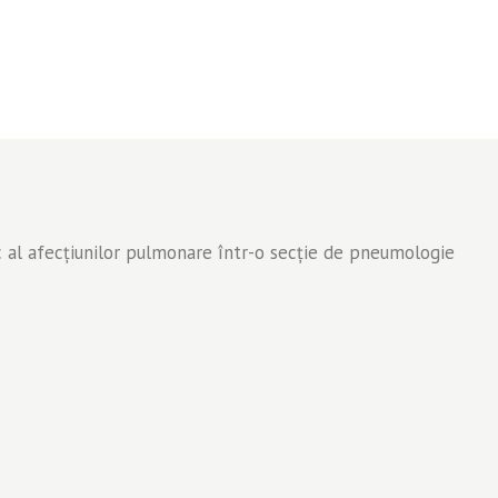
Liliana
Popescu
gic al afecțiunilor pulmonare într-o secție de pneumologie