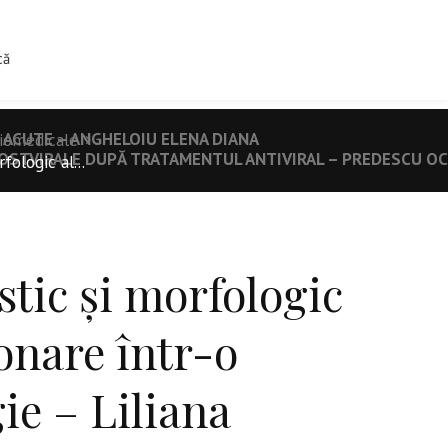
0
IINTIFICE
TIPOGRAFIE
CONTACT
că
 ACUTE – ANGHELOIU ELENA DIANA
biomedicale
 POSTVIRALE DUPĂ TRATAMENTUL ANTIVIRAL – PREDESCU OC
fologic al...
stic și morfologic
onare într-o
ie – Liliana