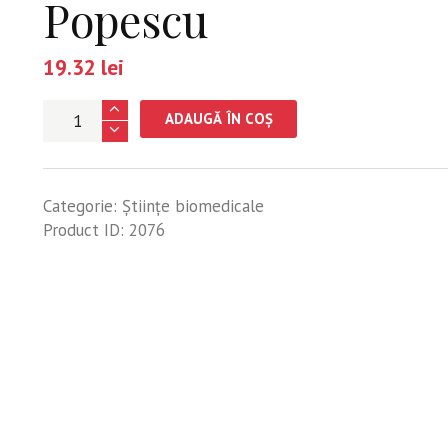
Popescu
19.32
lei
Cantitate
ADAUGĂ ÎN COȘ
Studiul
clinico-
statistic
Categorie:
Științe biomedicale
și
Product ID:
2076
morfologic
al
afecțiunilor
pulmonare
într-
o
secție
de
pneumologie
-