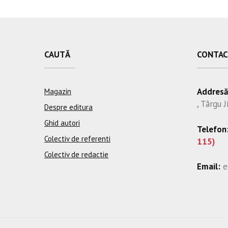
CAUTĂ
CONTAC
Addresă
Magazin
, Târgu J
Despre editura
Ghid autori
Telefon
Colectiv de referenti
115)
Colectiv de redactie
Email:
e