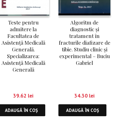
Algoritm de
Teste pentru
diagnostic și
admitere la
tratament în
Facultatea de
fracturile diafizare de
Asistență Medicală
tibie. Studiu clinic și
Generală.
experimental – Buciu
Specializarea:
Gabriel
Asistență Medicală
Generală
34.30
lei
39.62
lei
ADAUGĂ ÎN COȘ
ADAUGĂ ÎN COȘ