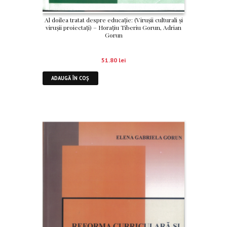
Al doilea tratat despre educație: (Virușii culturali și
virușii proiectați) – Horațiu Tiberiu Gorun, Adrian
Gorun
51.80
lei
ADAUGĂ ÎN COȘ