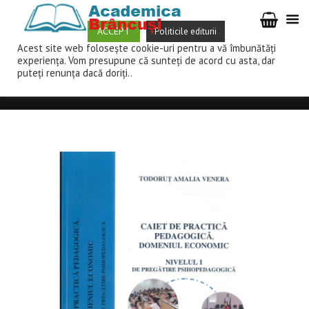
ACCEPT
Politicile editurii
Acest site web folosește cookie-uri pentru a vă îmbunătăți
TEORIA PROCESULUI DE ÎNVĂȚĂMÂNT (DIDACTICA) – ADRIAN GOR
experiența. Vom presupune că sunteți de acord cu asta, dar
AL DOILEA TRATAT DESPRE EDUCAȚIE: (VIRUȘII CULTURALI ȘI 
puteți renunța dacă doriți..
Home
Magazin
DIdactică și pedagogică
Caiet de practica pedagogică, domeniul...