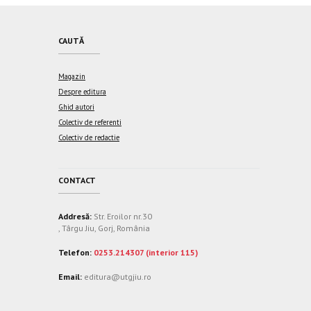
CAUTĂ
Magazin
Despre editura
Ghid autori
Colectiv de referenti
Colectiv de redactie
CONTACT
Addresă:
Str. Eroilor nr.30
, Târgu Jiu, Gorj, România
Telefon:
0253.214307 (interior 115)
Email:
editura@utgjiu.ro