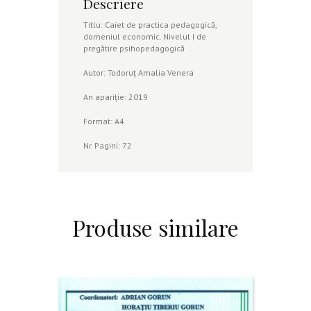
Descriere
Venera
Titlu: Caiet de practica pedagogică,
domeniul economic. Nivelul I de
pregătire psihopedagogică
Autor: Todoruț Amalia Venera
An apariție: 2019
Format: A4
Nr. Pagini: 72
Produse similare