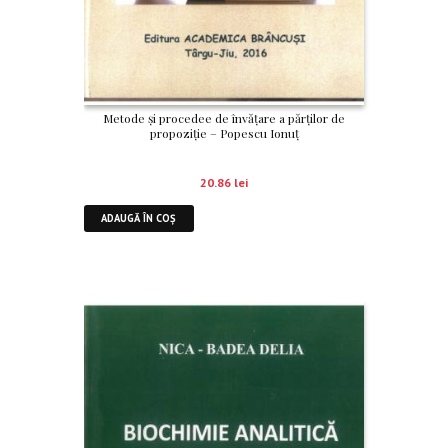
Metode și procedee de învățare a părților de
propoziție – Popescu Ionuț
20.86
lei
ADAUGĂ ÎN COȘ