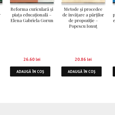
Reforma curiculară și
Metode și procedee
r
piața educațională –
de învățare a părților
p
Elena Gabriela Gorun
de propoziție –
e
Popescu Ionuț
26.60
lei
20.86
lei
ADAUGĂ ÎN COȘ
ADAUGĂ ÎN COȘ