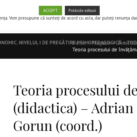
ACCEPT
Politicile editurii
SPRE EDITURĂ
MAGAZIN
CUM PUBLIC?
REVISTE ST
ența. Vom presupune că sunteți de acord cu asta, dar puteți renunța da
ONOMIC. NIVELUL I DE PREGĂTIRE PSIHOPEDAGOGICĂ – TO
Home
Magazin
DIdactic
Teoria procesului de învățămân
Teoria procesului d
(didactica) – Adria
Gorun (coord.)