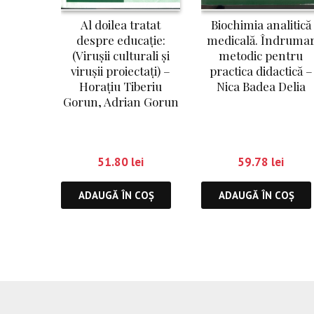
Al doilea tratat
Biochimia analitică
despre educație:
medicală. Îndruma
(Virușii culturali și
metodic pentru
virușii proiectați) –
practica didactică –
Horațiu Tiberiu
Nica Badea Delia
Gorun, Adrian Gorun
51.80
lei
59.78
lei
ADAUGĂ ÎN COȘ
ADAUGĂ ÎN COȘ