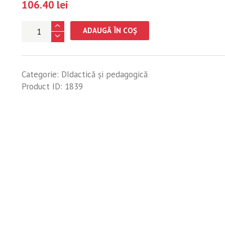
106.40
lei
Cantitate
ADAUGĂ ÎN COȘ
Teoria
procesului
de
Categorie:
DIdactică și pedagogică
învățământ
Product ID:
1839
(didactica)
-
Adrian
Gorun,
Horațiu
Gorun
(coord.)