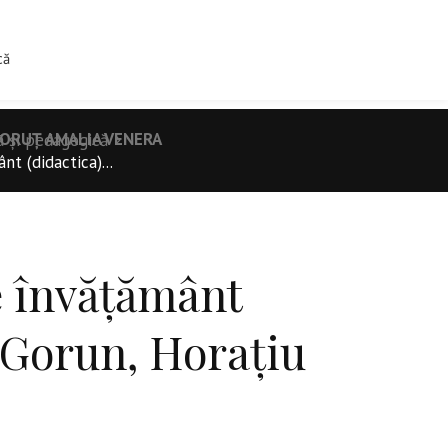
0
IINTIFICE
TIPOGRAFIE
CONTACT
că
DORUȚ AMALIA VENERA
ă și pedagogică
t (didactica)...
e învățământ
n Gorun, Horațiu