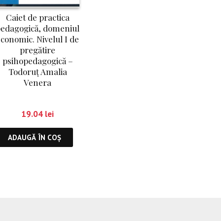
Caiet de practica
edagogică, domeniul
conomic. Nivelul I de
pregătire
psihopedagogică –
Todoruț Amalia
Venera
19.04
lei
ADAUGĂ ÎN COȘ