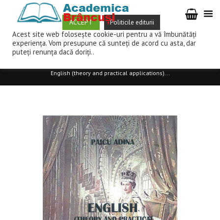
ACCEPT
Politicile editurii
Acest site web folosește cookie-uri pentru a vă îmbunătăți
AMINTIRI DIN CASA AMINTIRILOR (II) – ION CĂPRUCIU
experiența. Vom presupune că sunteți de acord cu asta, dar
ȘCOALA DE LITERATURĂ DE LA TÂRGU JIU I (A-G) – ION POPESC
puteți renunța dacă doriți..
Home
Magazin
Arte şi ştiinţe umaniste
Filologie
English (theory and practical applications)...