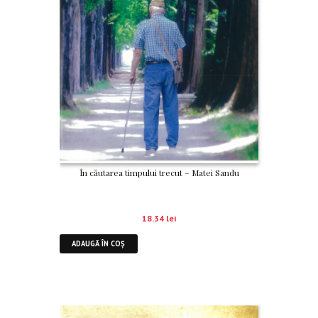
În căutarea timpului trecut – Matei Sandu
18.34
lei
ADAUGĂ ÎN COȘ