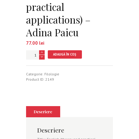
practical
applications) –
Adina Paicu
77.00
lei
Cantitate
ADAUGĂ ÎN COȘ
English
(theory
and
practical
Categorie:
Filologie
applications)
Product ID:
2149
-
Adina
Paicu
Descriere
Descriere