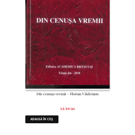
Din cenușa vremii – Florian Văideianu
16.94
lei
ADAUGĂ ÎN COȘ