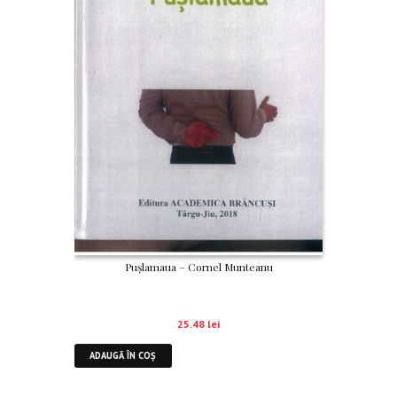
Pușlamaua – Cornel Munteanu
25.48
lei
ADAUGĂ ÎN COȘ