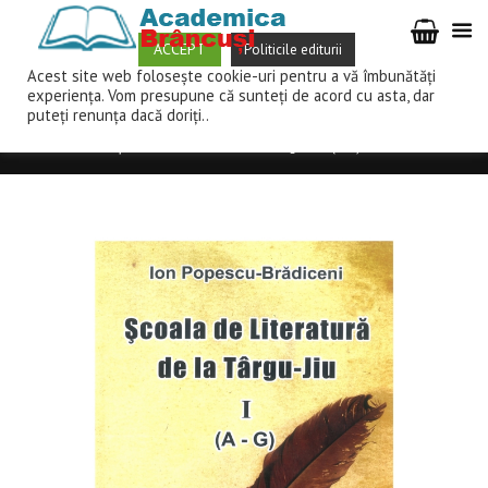
ACCEPT
Politicile editurii
Acest site web folosește cookie-uri pentru a vă îmbunătăți
ENGLISH (THEORY AND PRACTICAL APPLICATIONS) – ADINA PAICU
experiența. Vom presupune că sunteți de acord cu asta, dar
puteți renunța dacă doriți..
Home
Magazin
Arte şi ştiinţe umaniste
Filologie
Școala de literatură de la Târgu Jiu I (A-G)...