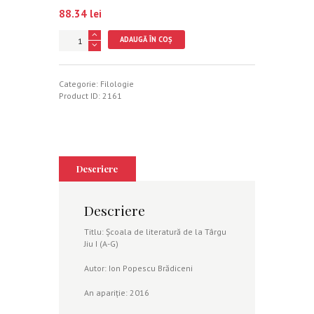
88.34
lei
Cantitate
ADAUGĂ ÎN COȘ
Școala
de
literatură
de
Categorie:
Filologie
la
Product ID:
2161
Târgu
Jiu
I
(A-
G)
-
Descriere
Ion
Popescu
Brădiceni
Descriere
Titlu: Școala de literatură de la Târgu
Jiu I (A-G)
Autor: Ion Popescu Brădiceni
An apariție: 2016