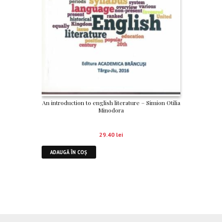
An introduction to english literature – Simion Otilia
Minodora
29.40
lei
ADAUGĂ ÎN COȘ