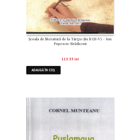
Școala de literatură de la Târgu-Jiu II (H-V) – Ion
Popescu-Brădiceni
113.33
lei
ADAUGĂ ÎN COȘ