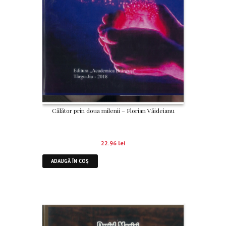
Călător prin doua milenii – Florian Văideianu
22.96
lei
ADAUGĂ ÎN COȘ